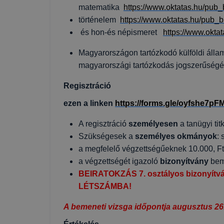
matematika
https://www.oktatas.hu/pub_
történelem
https://www.oktatas.hu/pub_b
és hon-és népismeret
https://www.okta
Magyarországon tartózkodó külföldi álla
magyarországi tartózkodás jogszerűségét 
Regisztráció
ezen a linken
https://forms.gle/oyfshe7
A regisztráció
személyesen
a tanügyi t
Szükségesek a
személyes okmányok
:
a megfelelő végzettségűeknek 10.000, Ft 
a végzettségét igazoló
bizonyítvány
bem
BEIRATOKZÁS 7. osztályos bizonyí
LÉTSZÁMBA!
A bemeneti vizsga időpontja augusztus 26