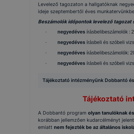
Levelező tagozaton a hallgatóknak negye
ideje szeptembertől éves munkatervünkbe
Beszámolók időpontok levelező tagozat 
·
negyedéves
írásbelibeszámolók : 2
·
negyedéves
írásbeli és szóbeli viz
·
negyedéves
írásbelibeszámolók: 2
·
negyedéves
írásbeli és szóbeli viz
Tájékoztató intézményünk Dobbantó és 
Tájékoztató i
A Dobbantó program
olyan tanulóknak és
korábban jellemzően kudarcélményt jelent
emiatt
nem fejezték be az általános iskol