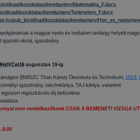
bin/dload/kozoktatas/kerettanterv/Matematika_F.docx
in/dload/kozoktatas/kerettanterv/Tortenelem_F.docx
tas.hu/pub_bin/dload/kozoktatas/kerettanterv/Hon_es_nepismer
mpolgároknak a magyar nyelv és irodalom tantárgy helyett magya
igazoló okirat, igazolvány.
pFMHdVCeU6
augusztus 19-ig
itkárságon (BMSZC Than Károly Ökoiskola és Technikum,
1023 B
 személyi igazolvány, lakcímkártya, TAJ-kártya, valamint
egyszeri regisztrációs díj befizetése
utatása.
tvánnyal nem rendelkezőknek CSAK A BEMENETI VIZSG
. 9.00