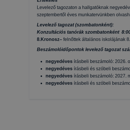
Értékelés
Levelező tagozaton a hallgatóknak negyedév
szeptembertől éves munkatervünkben olvash
Levelező tagozat (szombatonként):
Konzultációs tanórák szombatonként 8:00 
8.Kronosz–
felnőttek általános iskolájának 8
Beszámolóidőpontok levelező tagozat szá
negyedéves
írásbeli beszámoló: 2026. o
negyedéves
írásbeli és szóbeli beszámo
negyedéves
írásbeli beszámoló: 2027. 
negyedéves
írásbeli és szóbeli beszámo