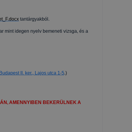
et_F.docx
tantárgyakból.
r mint idegen nyelv bemeneti vizsga, és a
udapest II. ker., Lajos utca 1-5
.)
A UTÁN, AMENNYIBEN BEKERÜLNEK A