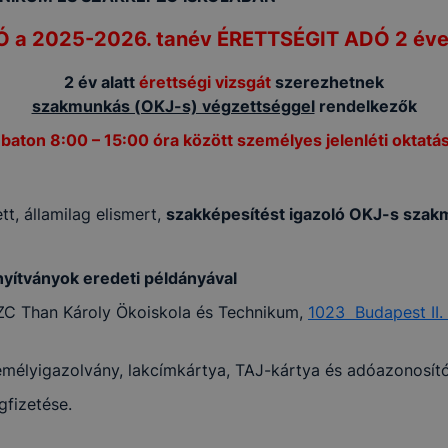
 a 2025-2026. tanév ÉRETTSÉGIT ADÓ 2 éves
2 év alatt
érettségi vizsgát
szerezhetnek
szakmunkás (OKJ-s) végzettséggel
rendelkezők
aton 8:00 – 15:00 óra között személyes jelenléti oktatá
t, államilag elismert,
szakképesítést igazoló OKJ-s szak
nyítványok eredeti példányával
ZC Than Károly Ökoiskola és Technikum,
1023 Budapest II. 
emélyigazolvány, lakcímkártya, TAJ-kártya és adóazonosít
fizetése.