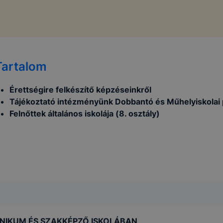
Tartalom
Érettségire felkészítő képzéseinkről
Tájékoztató intézményünk Dobbantó és Műhelyiskolai 
Felnőttek általános iskolája (8. osztály)
NIKUM ÉS SZAKKÉPZŐ ISKOLÁBAN