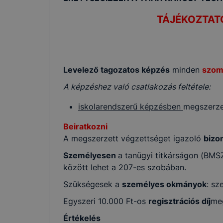
TÁJÉKOZTATÓ
Levelező tagozatos képzés
minden
szomb
A képzéshez való csatlakozás feltétele:
iskolarendszerű képzésben
megszerzet
Beiratkozni
A megszerzett végzettséget igazoló
bizo
Személyesen
a tanügyi titkárságon (BMS
között lehet a 207-es szobában.
Szükségesek a
személyes okmányok
: sz
Egyszeri 10.000 Ft-os
regisztrációs díj
meg
Értékelés