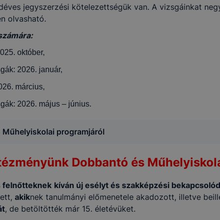
déves jegyszerzési kötelezettségük van. A vizsgáinkat ne
n olvasható.
számára:
025. október,
sgák: 2026. január,
026. március,
sgák: 2026. május – június.
Műhelyiskolai programjáról
ntézményünk Dobbantó és Műhelyiskola
 felnőtteknek
kíván új esélyt és szakképzési bekapcsolód
ett,
akik
nek tanulmányi előmenetele akadozott, illetve bei
át
, de betöltötték már 15. életévüket.