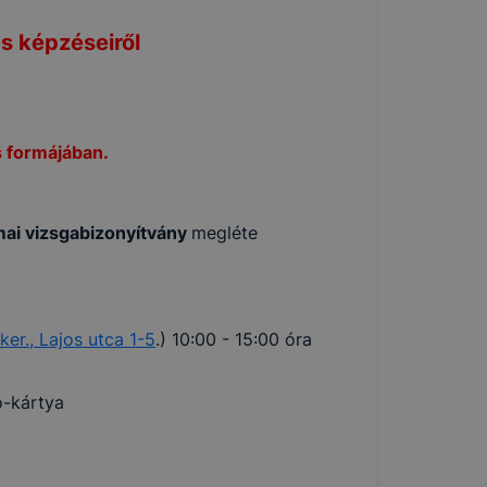
 képzéseiről
s formájában.
mai vizsgabizonyítvány
megléte
ker., Lajos utca 1-5
.) 10:00 - 15:00 óra
ó-kártya