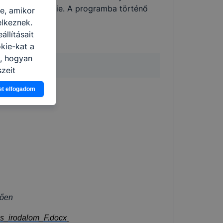
 jelen kell lennie. A programba történő
re, amikor
atkozás
.
elkeznek.
llításait
kie-kat a
n, hogyan
zeit
ítsunk Önnek
et elfogadom
lap
ja
-kat?
ztatását. A
kie-kat, de
ookie-k
 vagy
ése által
kcióinak
ödni
lően
es_irodalom_F.docx