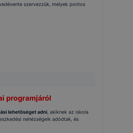
gyedévente szervezzük, melyek pontos
i programjáról
ási lehetőséget adni
, akiknek az iskola
lleszkedési nehézségeik adódtak, és