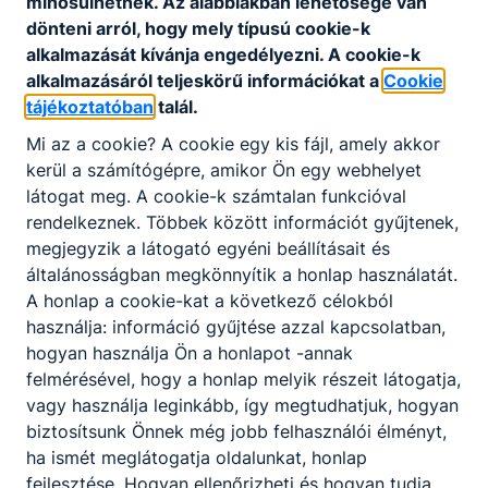
minősülhetnek. Az alábbiakban lehetősége van
Unicef Rajtad áll a jövőd
dönteni arról, hogy mely típusú cookie-k
2025. január 17.
alkalmazását kívánja engedélyezni. A cookie-k
alkalmazásáról teljeskörű információkat a
Cookie
tájékoztatóban
talál.
Mi az a cookie? A cookie egy kis fájl, amely akkor
kerül a számítógépre, amikor Ön egy webhelyet
látogat meg. A cookie-k számtalan funkcióval
rendelkeznek. Többek között információt gyűjtenek,
megjegyzik a látogató egyéni beállításait és
általánosságban megkönnyítik a honlap használatát.
A honlap a cookie-kat a következő célokból
használja: információ gyűjtése azzal kapcsolatban,
Egészségnap 2024.
hogyan használja Ön a honlapot -annak
2024. november 15.
felmérésével, hogy a honlap melyik részeit látogatja,
vagy használja leginkább, így megtudhatjuk, hogyan
biztosítsunk Önnek még jobb felhasználói élményt,
ha ismét meglátogatja oldalunkat, honlap
fejlesztése. Hogyan ellenőrizheti és hogyan tudja