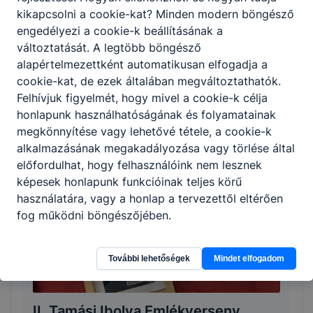
kikapcsolni a cookie-kat? Minden modern böngésző
engedélyezi a cookie-k beállításának a
változtatását. A legtöbb böngésző
alapértelmezettként automatikusan elfogadja a
cookie-kat, de ezek általában megváltoztathatók.
Felhívjuk figyelmét, hogy mivel a cookie-k célja
Ballagás 2024.
honlapunk használhatóságának és folyamatainak
2024. május 2.
megkönnyítése vagy lehetővé tétele, a cookie-k
alkalmazásának megakadályozása vagy törlése által
előfordulhat, hogy felhasználóink nem lesznek
képesek honlapunk funkcióinak teljes körű
használatára, vagy a honlap a tervezettől eltérően
fog működni böngészőjében.
További lehetőségek
Mindet elfogadom
II. Tamási Ibolya Emlékverseny,