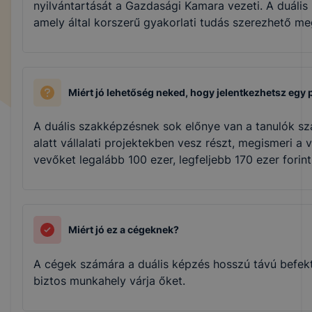
nyilvántartását a Gazdasági Kamara vezeti. A duális 
amely által korszerű gyakorlati tudás szerezhető me
Miért jó lehetőség neked, hogy jelentkezhetsz egy
A duális szakképzésnek sok előnye van a tanulók szá
alatt vállalati projektekben vesz részt, megismeri a 
vevőket legalább 100 ezer, legfeljebb 170 ezer forin
Miért jó ez a cégeknek?
A cégek számára a duális képzés hosszú távú befekte
biztos munkahely várja őket.