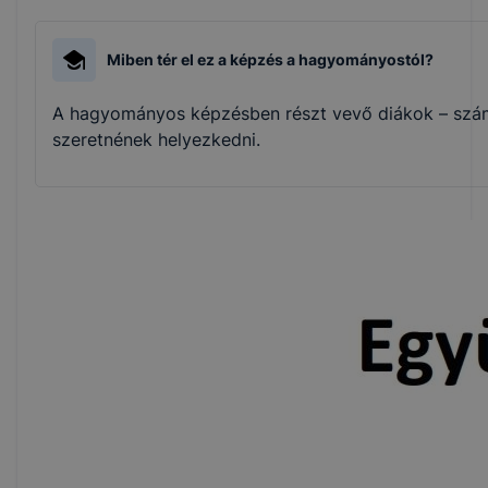
Miben tér el ez a képzés a hagyományostól?
A hagyományos képzésben részt vevő diákok – számos 
szeretnének helyezkedni.