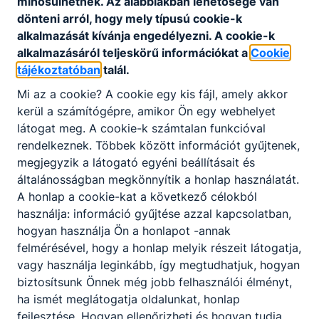
minősülhetnek. Az alábbiakban lehetősége van
dönteni arról, hogy mely típusú cookie-k
alkalmazását kívánja engedélyezni. A cookie-k
alkalmazásáról teljeskörű információkat a
Cookie
tájékoztatóban
talál.
Mi az a cookie? A cookie egy kis fájl, amely akkor
kerül a számítógépre, amikor Ön egy webhelyet
Felnőttek szakmai oktatása
látogat meg. A cookie-k számtalan funkcióval
rendelkeznek. Többek között információt gyűjtenek,
Tájékoztató a felnőttek szakmai oktatása
megjegyzik a látogató egyéni beállításait és
férőhelyekről.
általánosságban megkönnyítik a honlap használatát.
2026. aug. 3.
A honlap a cookie-kat a következő célokból
használja: információ gyűjtése azzal kapcsolatban,
hogyan használja Ön a honlapot -annak
felmérésével, hogy a honlap melyik részeit látogatja,
vagy használja leginkább, így megtudhatjuk, hogyan
biztosítsunk Önnek még jobb felhasználói élményt,
ha ismét meglátogatja oldalunkat, honlap
fejlesztése. Hogyan ellenőrizheti és hogyan tudja