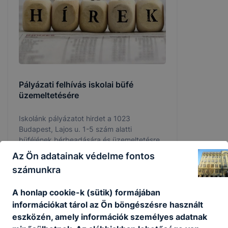
Pályázati felhívás iskolai büfé
üzemeltetésére
Iskolánk pályázatot hirdet a 1023
Budapest, Lajos u. 1-5 szám alatti
büféjének bérbeadására és üzemeltetésre.
Az Ön adatainak védelme fontos
2026. aug. 3.
számunkra
A honlap cookie-k (sütik) formájában
információkat tárol az Ön böngészésre használt
eszközén, amely információk személyes adatnak