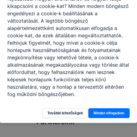
kikapcsolni a cookie-kat? Minden modern böngésző
engedélyezi a cookie-k beállításának a
változtatását. A legtöbb böngésző
alapértelmezettként automatikusan elfogadja a
cookie-kat, de ezek általában megváltoztathatók.
Szakmai informatikai elméleti és
Felhívjuk figyelmét, hogy mivel a cookie-k célja
gyakorlati oktató álláslehetőség
honlapunk használhatóságának és folyamatainak
Álláslehetőség.
megkönnyítése vagy lehetővé tétele, a cookie-k
alkalmazásának megakadályozása vagy törlése által
2026. júl. 29.
előfordulhat, hogy felhasználóink nem lesznek
képesek honlapunk funkcióinak teljes körű
használatára, vagy a honlap a tervezettől eltérően
fog működni böngészőjében.
További lehetőségek
Mindet elfogadom
Partnereink